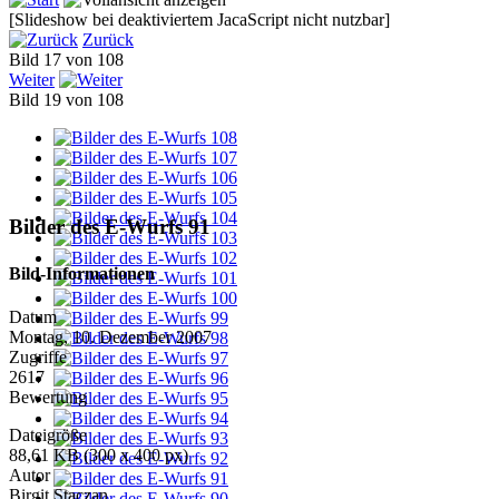
[Slideshow bei deaktiviertem JacaScript nicht nutzbar]
Zurück
Bild 17 von 108
Weiter
Bild 19 von 108
Bilder des E-Wurfs 91
Bild-Informationen
Datum
Montag, 10. Dezember 2007
Zugriffe
2617
Bewertung
Dateigröße
88,61 KB (300 x 400 px)
Autor
Birgit Staczan