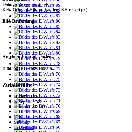
Dateigröße des Originals
Kein Original-Bild vorhanden! KB (0 x 0 px)
Bild-Bewertung
An einen Freund senden
Bitte logge Dich zuerst ein...
Zufallsbilder
Bilder:
1115
Kategorien:
41
Kommentare:
83
Kontakt
Sitemap
Impressum