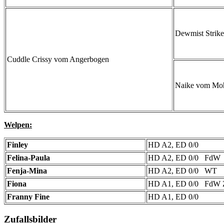
Dewmist Strike
Cuddle Crissy vom Angerbogen
Naike vom Mo
Welpen:
Finley
HD A2, ED 0/0
Felina-Paula
HD A2, ED 0/0 FdW
Fenja-Mina
HD A2, ED 0/0 WT
Fiona
HD A1, ED 0/0 FdW Zu
Franny Fine
HD A1, ED 0/0
Zufallsbilder