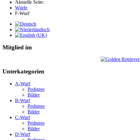
Aktuelle Seite:
Würfe
F-Wurf
Mitglied im
Unterkategorien
A-Wurf
Pedigree
Bilder
B-Wurf
Pedigree
Bilder
C-Wurf
Pedigree
Bilder
D-Wurf
Pedigree