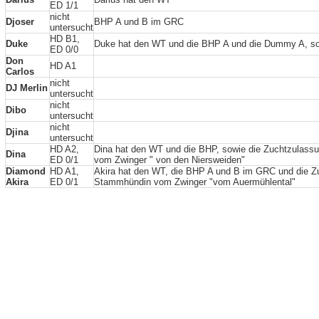
ED 1/1
nicht
Djoser
BHP A und B im GRC
untersucht
HD B1,
Duke
Duke hat den WT und die BHP A und die Dummy A, s
ED 0/0
Don
HD A1
Carlos
nicht
DJ Merlin
untersucht
nicht
Dibo
untersucht
nicht
Djina
untersucht
HD A2,
Dina hat den WT und die BHP, sowie die Zuchtzulass
Dina
ED 0/1
vom Zwinger " von den Niersweiden"
Diamond
HD A1,
Akira hat den WT, die BHP A und B im GRC und die Z
Akira
ED 0/1
Stammhündin vom Zwinger "vom Auermühlental"