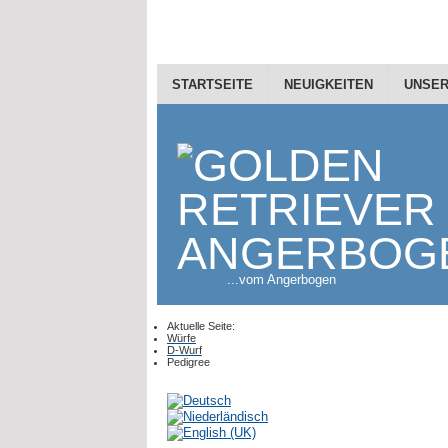
STARTSEITE
NEUIGKEITEN
UNSER
...vom Angerbogen
Aktuelle Seite:
Würfe
D-Wurf
Pedigree