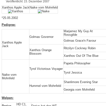
Veröffentlicht: 15. Dezember 2007
Xanthos Apple Jack
Naike vom Mohnfeld
*25.05.2002
Pedigree:
Marjamez My Guy At
Rossgilde
Golmas Governor
Golmas Grace'n Favour
Xanthos Apple
Jack
Ritzilyn Cockney Robin
Xanthos Orange
Blossom
Xanthos Out Of The Blue
Papeta Philosopher
Tyrol Victorious Voyager
Tyrol Jessica
Naike vom
Mohnfeld
Shanlimore Evening Star
Hummel vom Mohnfeld
Georgia vom Mohnfeld
Welpen:
HD C1,
Darius
Darius hat den WT