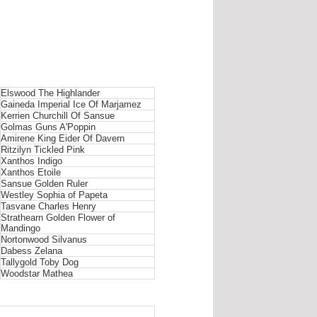
Elswood The Highlander
Gaineda Imperial Ice Of Marjamez
Kerrien Churchill Of Sansue
Golmas Guns A'Poppin
Amirene King Eider Of Davern
Ritzilyn Tickled Pink
Xanthos Indigo
Xanthos Etoile
Sansue Golden Ruler
Westley Sophia of Papeta
Tasvane Charles Henry
Strathearn Golden Flower of
Mandingo
Nortonwood Silvanus
Dabess Zelana
Tallygold Toby Dog
Woodstar Mathea