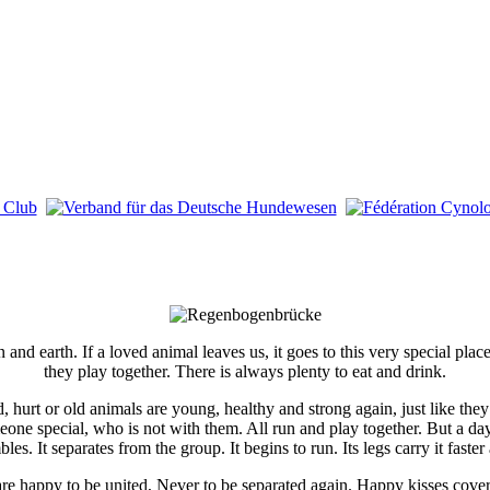
and earth. If a loved animal leaves us, it goes to this very special plac
they play together. There is always plenty to eat and drink.
ted, hurt or old animals are young, healthy and strong again, just like
ne special, who is not with them. All run and play together. But a da
les. It separates from the group. It begins to run. Its legs carry it faster 
re happy to be united, Never to be separated again. Happy kisses cover 