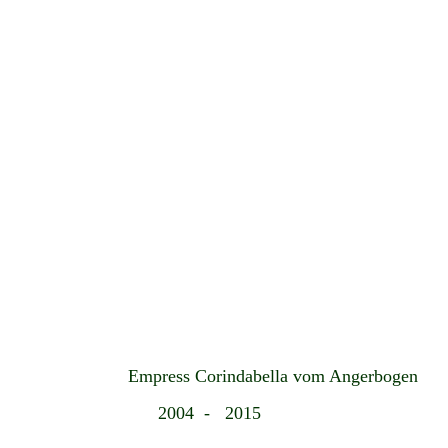
Empress C
orindabella vom Angerbogen
2004
- 201