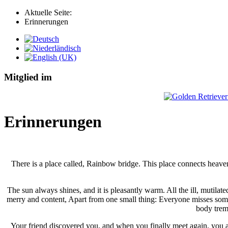
Aktuelle Seite:
Erinnerungen
Mitglied im
Erinnerungen
There is a place called, Rainbow bridge. This place connects heaven 
The sun always shines, and it is pleasantly warm. All the ill, mutila
merry and content, Apart from one small thing: Everyone misses someo
body tremb
Your friend discovered you, and when you finally meet again, you a