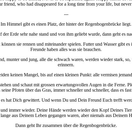
ur friend, who had disappeared for a long time from your life, but never
---
Im Himmel gibt es einen Platz, der hinter der Regenbogenbrücke liegt.
uf der Erde sehr nahe stand und von ihm geliebt wurde, dann geht es 
 können sie rennen und miteinander spielen. Futter und Wasser gibt es 
Freunde haben alles was sie brauchen.
nd, munter und jung, alle die schwach waren, werden wieder stark, so,
erinnern.
leiden keinen Mangel, bis auf einen kleinen Punkt: alle vermisen jemand
r stehen und schaut mit grossen erwartungsvollen Augen in die Ferne. Pl
s seine Pfoten über das Gras, immer schneller und schneller, dass es fast 
 es hat Dich gewittert. Und wenn Du und Dein Freund Euch trefft werd
 und immer wieder. Deine Hände werden wieder den Kopf Deines Tieres
o lange aus Deinem Leben gegangen waren, aber niemals aus Deinem H
Dann geht Ihr zusammen über die Regenbogenbrücke.