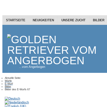
STARTSEITE
NEUIGKEITEN
UNSERE ZUCHT
BILDER
...vom Angerbogen
Aktuelle Seite:
Würfe
E-Wurf
Bilder
Bilder des E-Wurfs 67