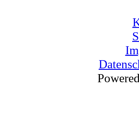
K
S
Im
Datensc
Powere