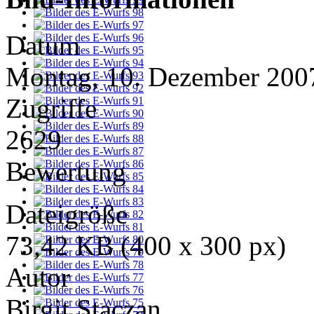
Datum
Montag, 10. Dezember 200
Zugriffe
2629
Bewertung
Dateigröße
73,42 KB (400 x 300 px)
Autor
Birgit Staczan