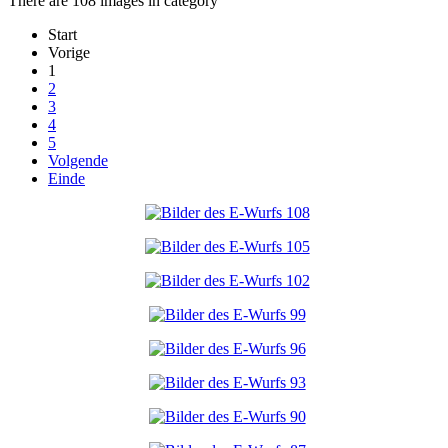
There are 108 images in category
Start
Vorige
1
2
3
4
5
Volgende
Einde