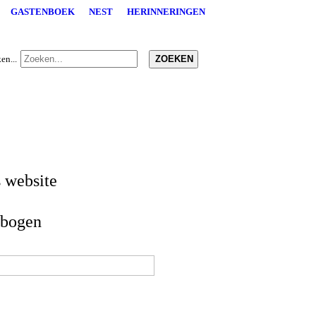
GASTENBOEK
NEST
HERINNERINGEN
ZOEKEN
en...
 website
rbogen