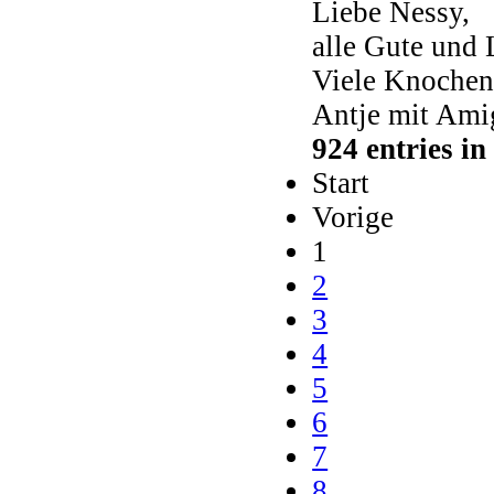
Liebe Nessy,
alle Gute und 
Viele Knochen
Antje mit Ami
924 entries i
Start
Vorige
1
2
3
4
5
6
7
8