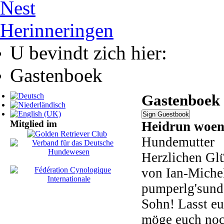
Nest
Herinneringen
U bevindt zich hier:
Gastenboek
Gastenboek
Sign Guestbook
Mitglied im
Heidrun
woen
Hundemutter
Herzlichen Gl
von Ian-Michel
pumperlg'sund 
Sohn! Lasst e
möge euch noch