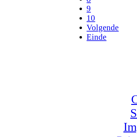
9
10
Volgende
Einde
C
S
Im