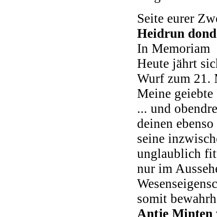
Seite eurer Zw
Heidrun
dond
In Memoriam
Heute jährt si
Wurf zum 21. 
Meine geiebte 
... und obendr
deinen ebenso 
seine inzwisch
unglaublich fi
nur im Ausseh
Wesenseigensch
somit bewahrhe
Antje Minten