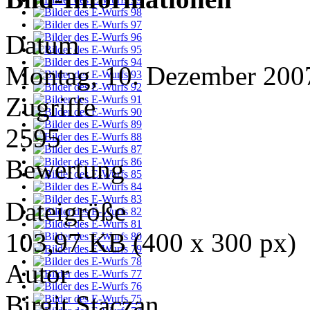
Datum
Montag, 10. Dezember 200
Zugriffe
2595
Bewertung
Dateigröße
103,97 KB (400 x 300 px)
Autor
Birgit Staczan